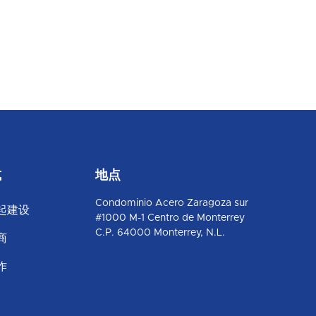
式
地点
Condominio Acero Zaragoza sur
起建设
#1000 M-1 Centro de Monterrey
C.P. 64000 Monterrey, N.L.
商
作