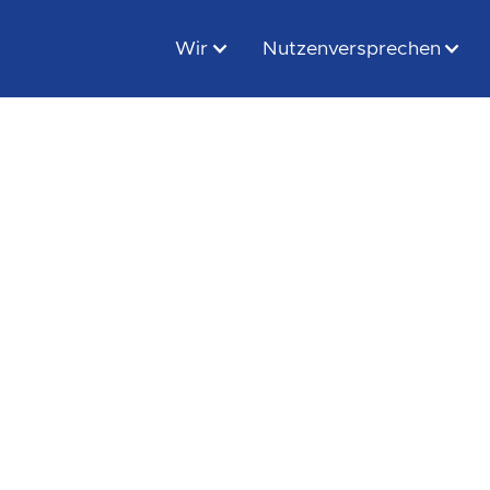
Wir
Nutzenversprechen
Unsere Kultur:
n schaffen, in de
arbeiten wollen