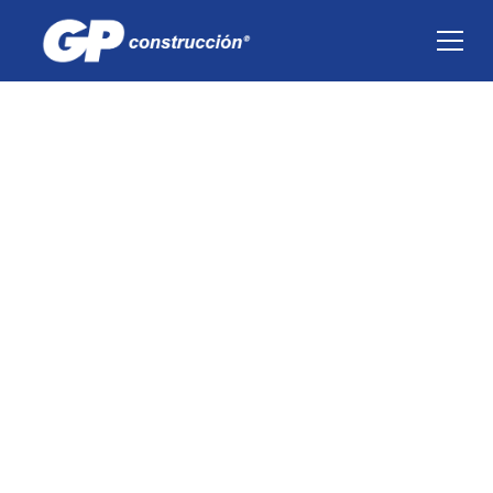
Medio Ambiente
Nuestra huella verde es prioridad en el proceso
constructivo de cada proyecto que hacemos,
por ello, contamos con programas que nos
ayudan a minimizar nuestro impacto ambiental.