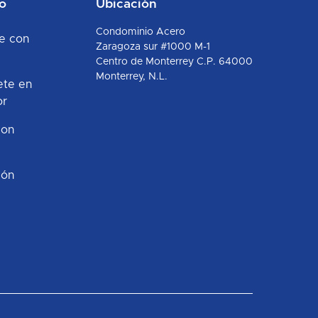
o
Ubicación
Condominio Acero
e con
Zaragoza sur #1000 M-1
Centro de Monterrey C.P. 64000
Monterrey, N.L.
ete en
or
con
ión