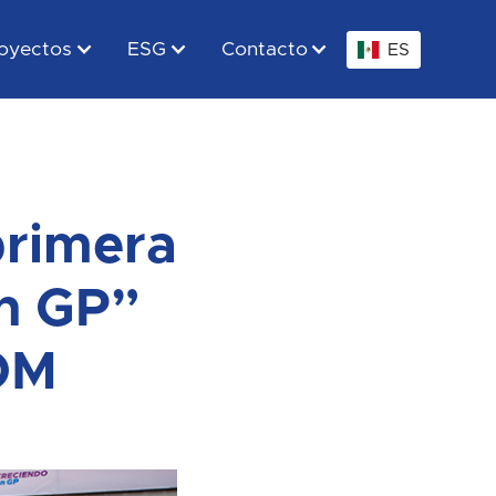
oyectos
ESG
Contacto
ES
primera
en GP”
OM