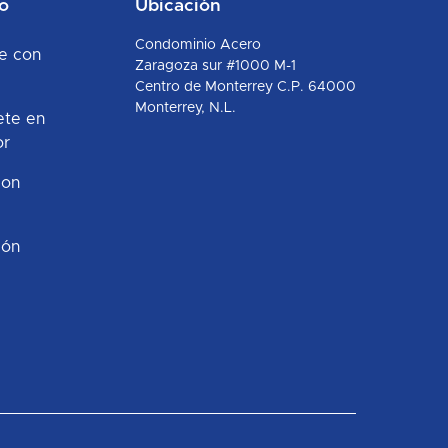
o
Ubicación
Condominio Acero
e con
Zaragoza sur #1000 M-1
Centro de Monterrey C.P. 64000
Monterrey, N.L.
ete en
or
con
ión