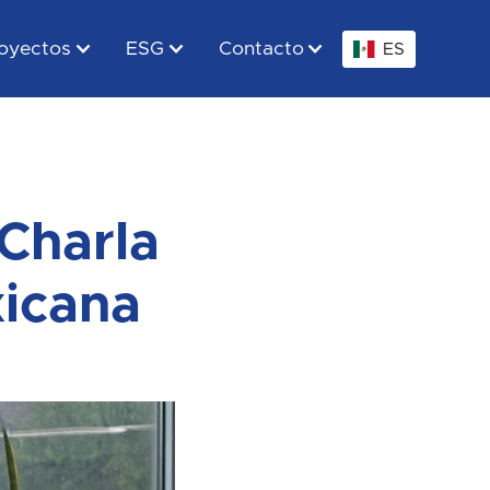
oyectos
ESG
Contacto
ES
 Charla
icana